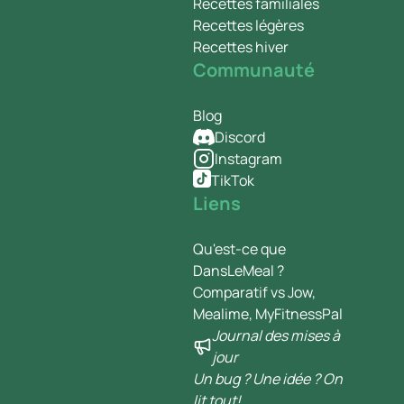
Recettes familiales
Recettes légères
Recettes hiver
Communauté
Blog
Discord
Instagram
TikTok
Liens
Qu'est-ce que
DansLeMeal ?
Comparatif vs Jow,
Mealime, MyFitnessPal
Journal des mises à
jour
Un bug ? Une idée ? On
lit tout!