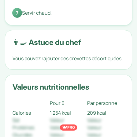
7
Servir chaud.
👨‍🍳 Astuce du chef
Vous pouvez rajouter des crevettes décortiquées.
Valeurs nutritionnelles
Pour 6
Par personne
Calories
1 254 kcal
209 kcal
Sel
Valeur
Valeur
Protéines
Valeur
Valeur
PRO
Glucides
Valeur
Valeur