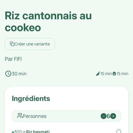
Riz cantonnais au
cookeo
Créer une variante
Par
FIFI
30 min
15 min
15 min
Ingrédients
6
Personnes
-
+
300
g
Riz basmati