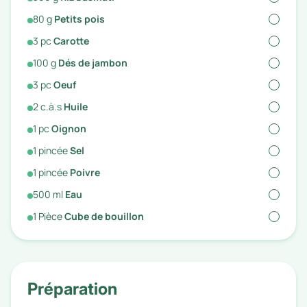
80
g
Petits pois
3
pc
Carotte
100
g
Dés de jambon
3
pc
Oeuf
2
c.à.s
Huile
1
pc
Oignon
1
pincée
Sel
1
pincée
Poivre
500
ml
Eau
1
Pièce
Cube de bouillon
Préparation