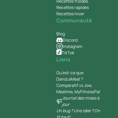
Recettes froides
Recettes rapides
Recettes hiver
Communauté
Blog
Discord
Instagram
TikTok
Liens
Qu'est-ce que
DansLeMeal ?
Comparatif vs Jow,
Mealime, MyFitnessPal
Journal des mises à
jour
Un bug ? Une idée ? On
lit tout!