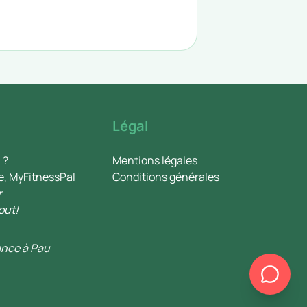
Légal
 ?
Mentions légales
e, MyFitnessPal
Conditions générales
r
out!
ance à Pau
Chef Danslemeal
En ligne pour te régaler