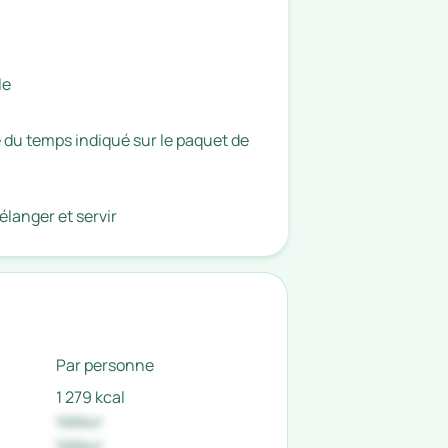
le
é du temps indiqué sur le paquet de
langer et servir
Par personne
1 279 kcal
Valeur
Valeur