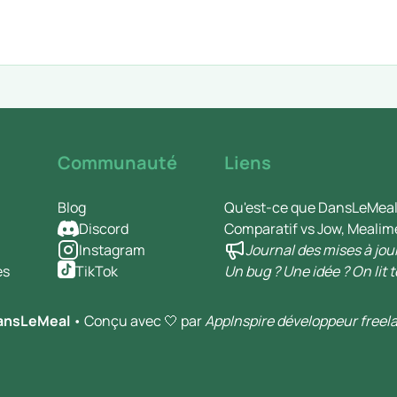
Communauté
Liens
Blog
Qu'est-ce que DansLeMeal
Discord
Comparatif vs Jow, Mealim
Instagram
Journal des mises à jou
es
TikTok
Un bug ? Une idée ? On lit t
ansLeMeal
• Conçu avec 🤍 par
AppInspire développeur freel