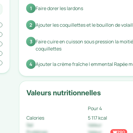
1
Faire dorer les lardons
2
Ajouter les coquillettes et le bouillon de volail
3
Faire cuire en cuisson sous pression la moiti
coquillettes
4
Ajouter la crème fraîche l emmental Rapée mé
Valeurs nutritionnelles
Pour 4
Calories
5 117 kcal
Sel
Valeur
Protéines
Valeur
PRO