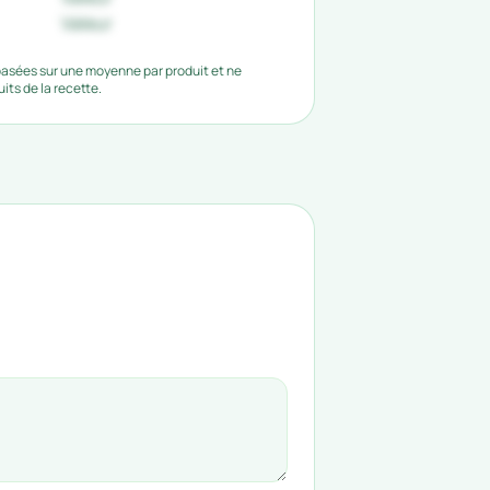
Valeur
 basées sur une moyenne par produit et ne
ts de la recette.