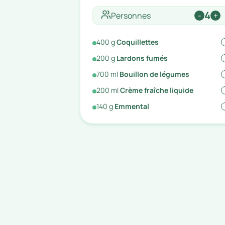
4
Personnes
-
+
400
g
Coquillettes
200
g
Lardons fumés
700
ml
Bouillon de légumes
200
ml
Crème fraîche liquide
140
g
Emmental