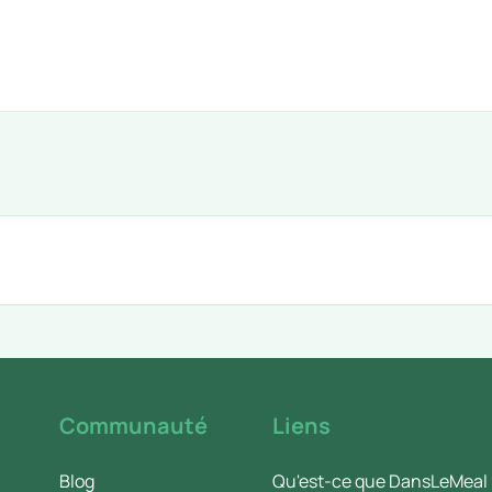
Communauté
Liens
Blog
Qu'est-ce que DansLeMeal 