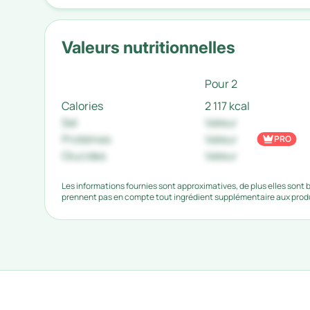
Valeurs nutritionnelles
Pour 2
Calories
2 117 kcal
Sel
Valeur
Protéines
Valeur
PRO
Glucides
Valeur
Les informations fournies sont approximatives, de plus elles sont
prennent pas en compte tout ingrédient supplémentaire aux produi