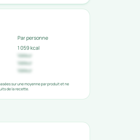
Par personne
1 059 kcal
Valeur
Valeur
Valeur
 basées sur une moyenne par produit et ne
ts de la recette.