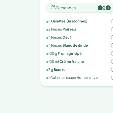
2
Personnes
-
+
4
Galettes (bretonnes)
2
Pièces
Poireau
4
Pièces
Oeuf
4
Pièces
Blanc de dinde
100
g
Fromage râpé
100
ml
Crème fraiche
7
g
Beurre
1
Cuillère à soupe
Huile d'olive