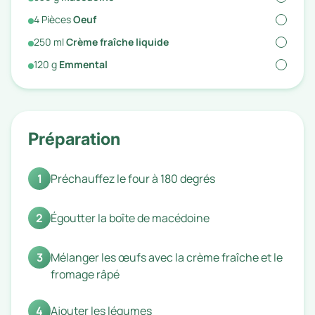
4
Pièces
Oeuf
250
ml
Crème fraîche liquide
120
g
Emmental
Préparation
1
Préchauffez le four à 180 degrés
2
Égoutter la boîte de macédoine
3
Mélanger les œufs avec la crème fraîche et le
fromage râpé
4
Ajouter les légumes