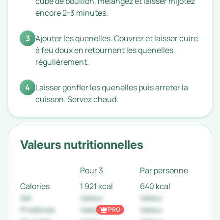
cube de bouillon, mélangez et laisser mijotez
encore 2-3 minutes.
3
Ajouter les quenelles. Couvrez et laisser cuire
à feu doux en retournant les quenelles
régulièrement.
4
Laisser gonfler les quenelles puis arreter la
cuisson. Servez chaud.
Valeurs nutritionnelles
Pour 3
Par personne
Calories
1 921 kcal
640 kcal
Sel
Valeur
Valeur
Protéines
Valeur
Valeur
PRO