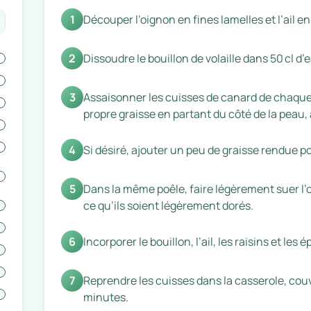
1
Découper l’oignon en fines lamelles et l’ail en
2
Dissoudre le bouillon de volaille dans 50 cl d’
3
Assaisonner les cuisses de canard de chaque c
propre graisse en partant du côté de la peau, 
4
Si désiré, ajouter un peu de graisse rendue po
5
Dans la même poêle, faire légèrement suer l’oi
ce qu’ils soient légèrement dorés.
6
Incorporer le bouillon, l’ail, les raisins et les
7
Reprendre les cuisses dans la casserole, couv
minutes.