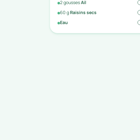
2
gousses
Ail
60
g
Raisins secs
Eau