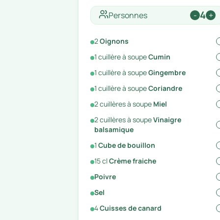
4
Personnes
-
+
2
Oignons
1
cuillère à soupe
Cumin
1
cuillère à soupe
Gingembre
1
cuillère à soupe
Coriandre
2
cuillères à soupe
Miel
2
cuillères à soupe
Vinaigre
balsamique
1
Cube de bouillon
15
cl
Crème fraiche
Poivre
Sel
4
Cuisses de canard