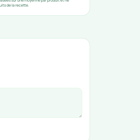
 basées sur une moyenne par produit et ne
ts de la recette.