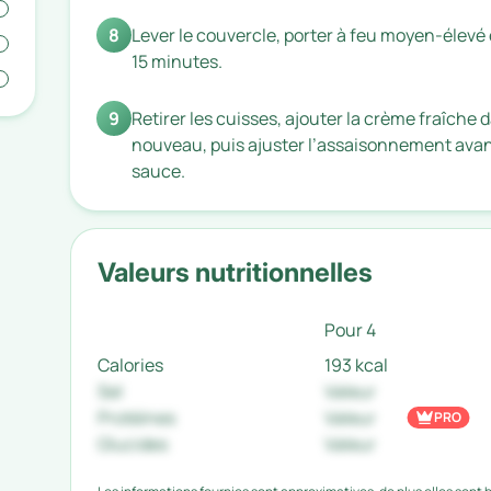
8
Lever le couvercle, porter à feu moyen-élevé 
15 minutes.
9
Retirer les cuisses, ajouter la crème fraîche d
nouveau, puis ajuster l’assaisonnement avant
sauce.
Valeurs nutritionnelles
Pour 4
Calories
193 kcal
Sel
Valeur
Protéines
Valeur
PRO
Glucides
Valeur