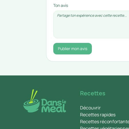
Ton avis
Publier mon avis
Recettes
Découvrir
Recettes rapides
Recettes réconfortant
Recettes végétarienne