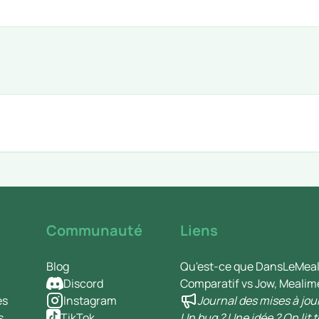
Communauté
Liens
Blog
Qu'est-ce que DansLeMeal
Discord
Comparatif vs Jow, Mealim
es
Instagram
Journal des mises à jou
s
TikTok
Un bug ? Une idée ? On lit t