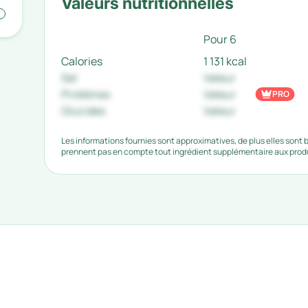
Valeurs nutritionnelles
Pour 6
Calories
1 131 kcal
Sel
Valeur
Protéines
Valeur
PRO
Glucides
Valeur
Les informations fournies sont approximatives, de plus elles sont
prennent pas en compte tout ingrédient supplémentaire aux produi