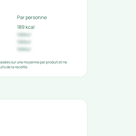
Par personne
189 kcal
Valeur
Valeur
Valeur
 basées sur une moyenne par produit et ne
ts de la recette.