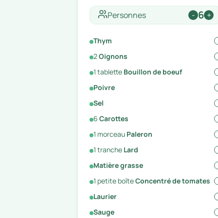
6
Personnes
-
+
Thym
2
Oignons
1
tablette
Bouillon de boeuf
Poivre
Sel
6
Carottes
1
morceau
Paleron
1
tranche
Lard
Matière grasse
1
petite boîte
Concentré de tomates
Laurier
Sauge