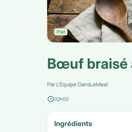
Plat
Bœuf braisé 
Par
L'Equipe DansLeMeal
02h00
Ingrédients