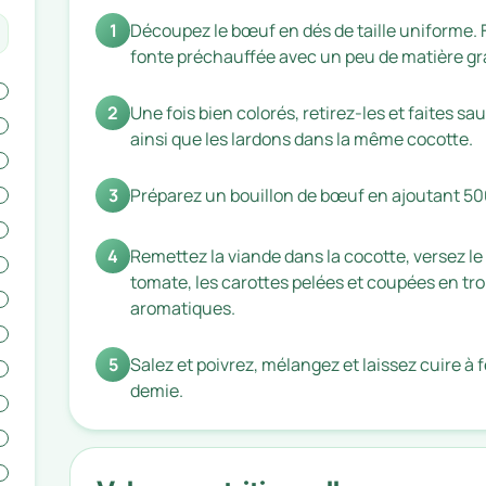
1
Découpez le bœuf en dés de taille uniforme. 
fonte préchauffée avec un peu de matière gr
2
Une fois bien colorés, retirez-les et faites 
ainsi que les lardons dans la même cocotte.
3
Préparez un bouillon de bœuf en ajoutant 500
4
Remettez la viande dans la cocotte, versez le
tomate, les carottes pelées et coupées en tron
aromatiques.
5
Salez et poivrez, mélangez et laissez cuire à
demie.