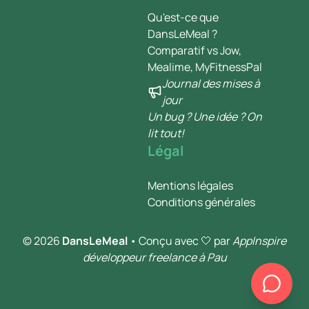
Qu'est-ce que
DansLeMeal ?
Comparatif vs Jow,
Mealime, MyFitnessPal
Journal des mises à
jour
Un bug ? Une idée ? On
lit tout!
Légal
Mentions légales
Conditions générales
© 2026
DansLeMeal
• Conçu avec 🤍 par
AppInspire
développeur freelance à Pau
Chef Danslemeal
En ligne pour te régaler