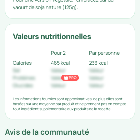
yaourt de soja nature (125g).
Valeurs nutritionnelles
Pour 2
Par personne
Calories
465 kcal
233 kcal
Sel
Valeur
Valeur
Protéines
Valeur
Valeur
PRO
Glucides
Valeur
Valeur
Les informations fournies sont approximatives, de plus elles sont
basées sur une moyenne par produit et ne prennent pas en compte
tout ingrédient supplémentaire aux produits de la recette.
Avis de la communauté