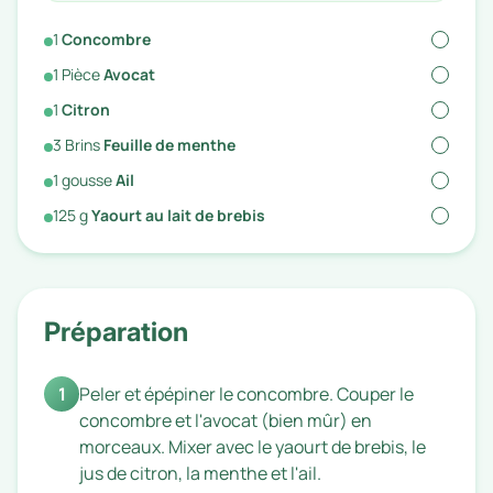
1
Concombre
1
Pièce
Avocat
1
Citron
3
Brins
Feuille de menthe
1
gousse
Ail
125
g
Yaourt au lait de brebis
Préparation
1
Peler et épépiner le concombre. Couper le
concombre et l'avocat (bien mûr) en
morceaux. Mixer avec le yaourt de brebis, le
jus de citron, la menthe et l'ail.