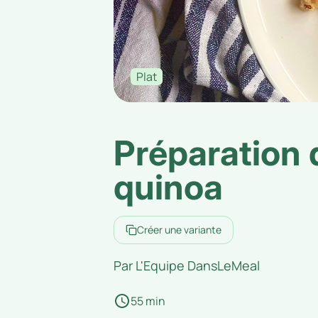
Plat
Préparation 
quinoa
Créer une variante
Par
L'Equipe DansLeMeal
55 min