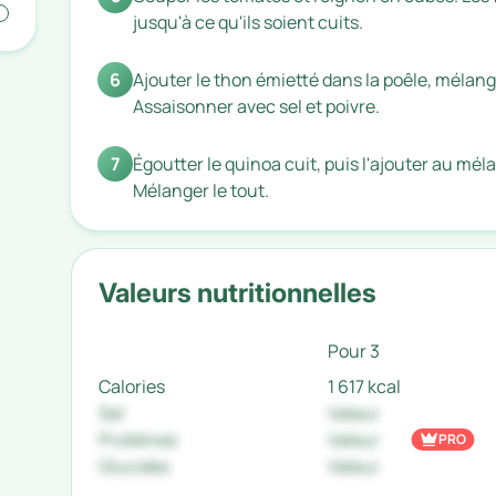
jusqu'à ce qu'ils soient cuits.
6
Ajouter le thon émietté dans la poêle, mélang
Assaisonner avec sel et poivre.
7
Égoutter le quinoa cuit, puis l'ajouter au mé
Mélanger le tout.
Valeurs nutritionnelles
Pour 3
Calories
1 617 kcal
Sel
Valeur
Protéines
Valeur
PRO
Glucides
Valeur