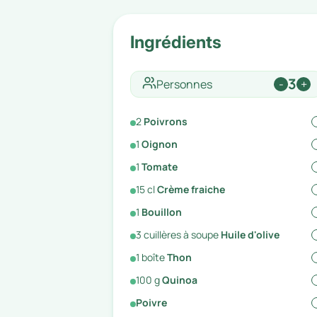
Ingrédients
3
Personnes
-
+
2
Poivrons
1
Oignon
1
Tomate
15
cl
Crème fraiche
1
Bouillon
3
cuillères à soupe
Huile d'olive
1
boîte
Thon
100
g
Quinoa
Poivre