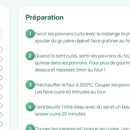
Préparation
1
Farcir les poivrons cuits avec le mélange th
ajouter du gruyère râpé et faire gratiner au fo
2
Quand ils sont cuits, sortir les poivrons du 
quinoa dans les poivrons. Pour plus de gourm
dessus et repassez 5min au four !
3
Préchauffer le four à 200°C. Couper les poivro
Les faire cuire 40 minutes au four.
4
Faire bouillir 1 litre d'eau avec du sel et un bo
laisser cuire 20 minutes.
5
Couper les tomates et l'oignon en cubes. Les fa