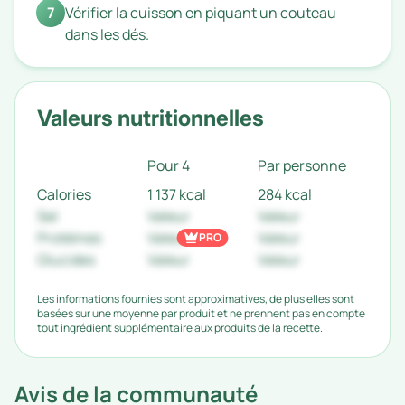
7
Vérifier la cuisson en piquant un couteau
dans les dés.
Valeurs nutritionnelles
Pour 4
Par personne
Calories
1 137 kcal
284 kcal
Sel
Valeur
Valeur
Protéines
Valeur
Valeur
PRO
Glucides
Valeur
Valeur
Les informations fournies sont approximatives, de plus elles sont
basées sur une moyenne par produit et ne prennent pas en compte
tout ingrédient supplémentaire aux produits de la recette.
Avis de la communauté