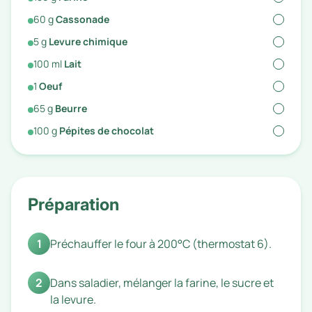
60
g
Cassonade
5
g
Levure chimique
100
ml
Lait
1
Oeuf
65
g
Beurre
100
g
Pépites de chocolat
Préparation
1
Préchauffer le four à 200°C (thermostat 6).
2
Dans saladier, mélanger la farine, le sucre et
la levure.