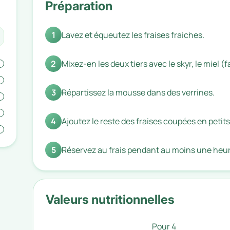
Préparation
1
Lavez et équeutez les fraises fraiches.
2
Mixez-en les deux tiers avec le skyr, le miel (fa
3
Répartissez la mousse dans des verrines.
4
Ajoutez le reste des fraises coupées en peti
5
Réservez au frais pendant au moins une heure
Valeurs nutritionnelles
Pour 4