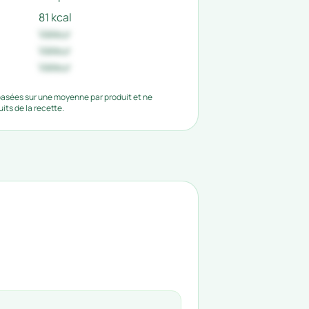
81 kcal
Valeur
Valeur
Valeur
 basées sur une moyenne par produit et ne
ts de la recette.