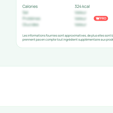
Calories
324 kcal
Sel
Valeur
Protéines
Valeur
PRO
Glucides
Valeur
Les informations fournies sont approximatives, de plus elles sont
prennent pas en compte tout ingrédient supplémentaire aux produi