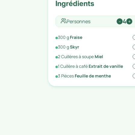
Ingrédients
4
Personnes
-
+
300
g
Fraise
300
g
Skyr
2
Cuillères à soupe
Miel
1
Cuillère à café
Extrait de vanille
3
Pièces
Feuille de menthe