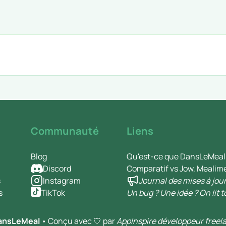
Communauté
Liens
Blog
Qu'est-ce que DansLeMeal
Discord
Comparatif vs Jow, Mealim
s
Instagram
Journal des mises à jou
s
TikTok
Un bug ? Une idée ? On lit t
ansLeMeal
• Conçu avec 🤍 par
AppInspire développeur freel