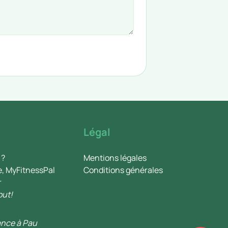
Légal
 ?
Mentions légales
e, MyFitnessPal
Conditions générales
r
out!
ance à Pau