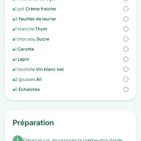
1
pot
Crème fraiche
3
Feuilles de laurier
1
branche
Thym
1
morceau
Sucre
1
Carotte
1
Lapin
1
bouteille
Vin blanc sec
2
gousses
Ail
5
Échalotes
Préparation
1
Filtrez le jus, incorporez la crème-moutarde,