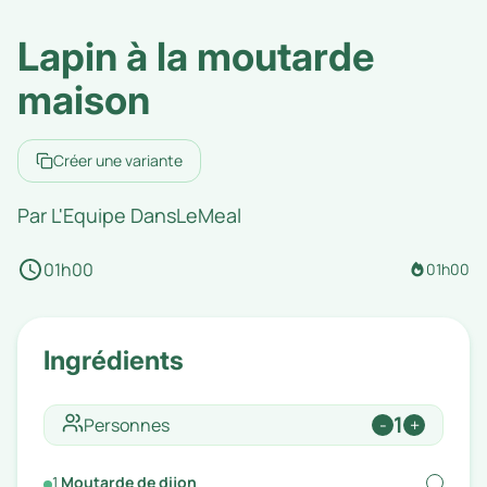
Lapin à la moutarde
maison
Créer une variante
Par
L'Equipe DansLeMeal
01h00
01h00
Ingrédients
1
Personnes
-
+
1
Moutarde de dijon