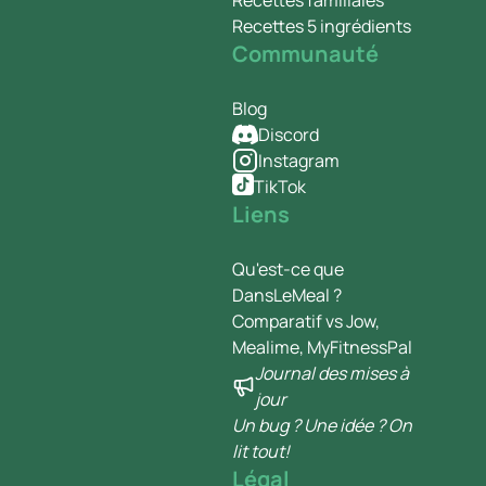
Recettes familiales
Recettes 5 ingrédients
Communauté
Blog
Discord
Instagram
TikTok
Liens
Qu'est-ce que
DansLeMeal ?
Comparatif vs Jow,
Mealime, MyFitnessPal
Journal des mises à
jour
Un bug ? Une idée ? On
lit tout!
Légal