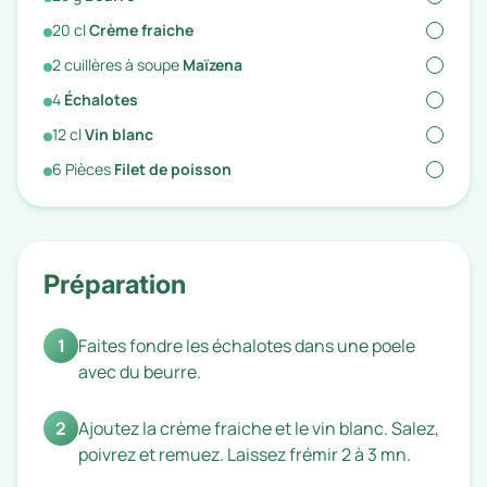
20
cl
Crème fraiche
2
cuillères à soupe
Maïzena
4
Échalotes
12
cl
Vin blanc
6
Pièces
Filet de poisson
Préparation
1
Faites fondre les échalotes dans une poele
avec du beurre.
2
Ajoutez la crème fraiche et le vin blanc. Salez,
poivrez et remuez. Laissez frémir 2 à 3 mn.