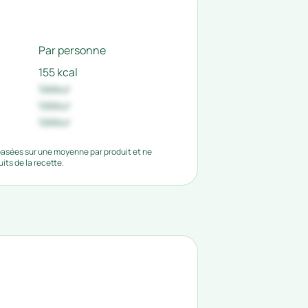
Par personne
155 kcal
Valeur
Valeur
Valeur
 basées sur une moyenne par produit et ne
ts de la recette.