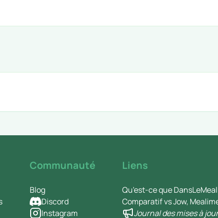
Communauté
Liens
Blog
Qu'est-ce que DansLeMeal
s
Discord
Comparatif vs Jow, Mealim
Instagram
Journal des mises à jou