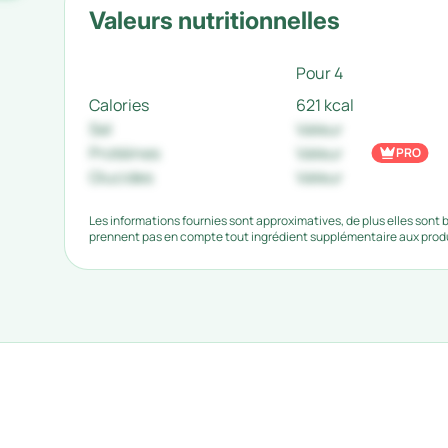
Valeurs nutritionnelles
Pour 4
Calories
621 kcal
Sel
Valeur
Protéines
Valeur
PRO
Glucides
Valeur
Les informations fournies sont approximatives, de plus elles sont
prennent pas en compte tout ingrédient supplémentaire aux produi