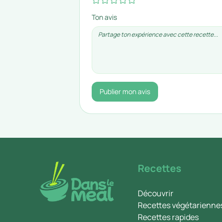
Ton avis
Publier mon avis
Recettes
Découvrir
Recettes végétarienne
Recettes rapides