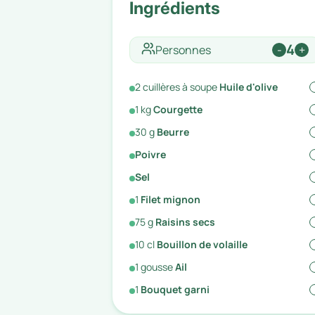
Ingrédients
4
Personnes
-
+
2
cuillères à soupe
Huile d'olive
1
kg
Courgette
30
g
Beurre
Poivre
Sel
1
Filet mignon
75
g
Raisins secs
10
cl
Bouillon de volaille
1
gousse
Ail
1
Bouquet garni