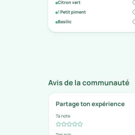
Citron vert
1
Petit piment
Basilic
Avis de la communauté
Partage ton expérience
Ta note
Ton avis