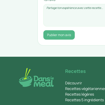
Publier mon avis
Recettes
Découvrir
Recettes végétarienne
Recettes légères
Recettes 5 ingrédients