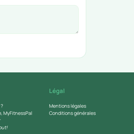
Légal
 ?
Mentions légales
e, MyFitnessPal
Conditions générales
r
out!