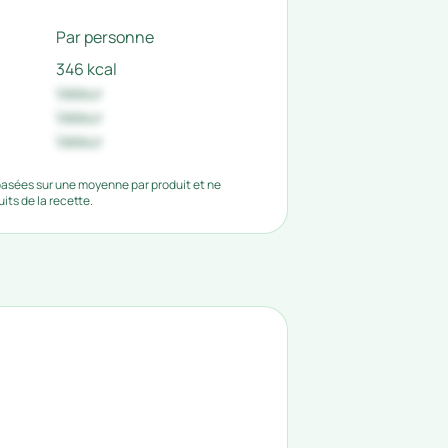
Par personne
346 kcal
Valeur
Valeur
Valeur
 basées sur une moyenne par produit et ne
ts de la recette.