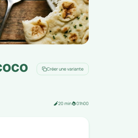
coco
Créer une variante
20 min
01h00