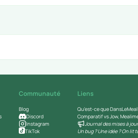
Communauté
Liens
Blog
Qu'est-ce que DansLeMeal
s
Discord
Comparatif vs Jow, Mealim
Instagram
Journal des mises à jou
TikTok
Un bug ? Une idée ? On lit t