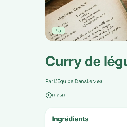
Plat
Curry de lég
Par
L'Equipe DansLeMeal
01h20
Ingrédients