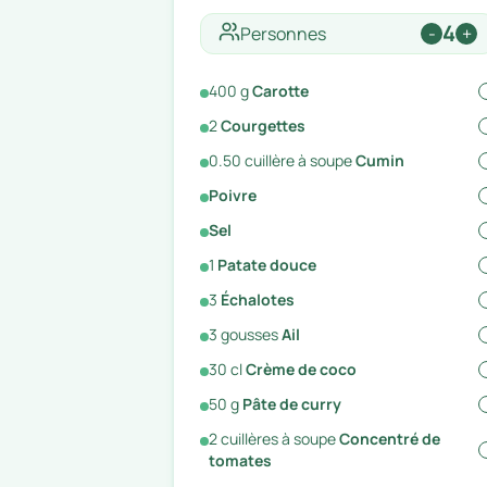
4
Personnes
-
+
400
g
Carotte
2
Courgettes
0.50
cuillère à soupe
Cumin
Poivre
Sel
1
Patate douce
3
Échalotes
3
gousses
Ail
30
cl
Crème de coco
50
g
Pâte de curry
2
cuillères à soupe
Concentré de
tomates