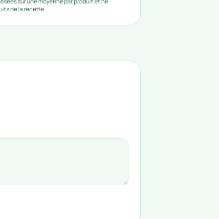
 basées sur une moyenne par produit et ne
ts de la recette.