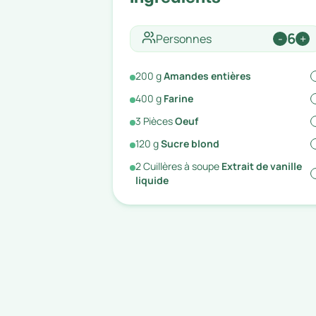
6
Personnes
-
+
200
g
Amandes entières
400
g
Farine
3
Pièces
Oeuf
120
g
Sucre blond
2
Cuillères à soupe
Extrait de vanille
liquide