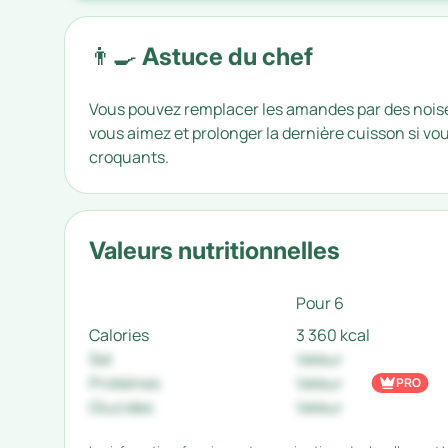
👨‍🍳 Astuce du chef
Vous pouvez remplacer les amandes par des noiset
vous aimez et prolonger la dernière cuisson si vou
croquants.
Valeurs nutritionnelles
Pour 6
Calories
3 360 kcal
Sel
Valeur
Protéines
Valeur
PRO
Glucides
Valeur