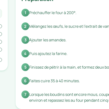
1
Préchauffer le four à 200°.
2
Mélangez les œufs, le sucre et l’extrait de vani
3
Ajouter les amandes.
4
Puis ajoutez la farine.
5
Finissez de pétrir à la main, et formez deux bo
6
Faites cuire 35 à 40 minutes.
7
Lorsque les boudins sont encore mous, coupe
environ et repassez les au four pendant cinq