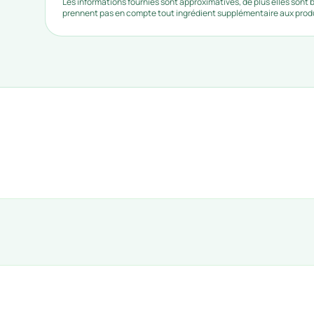
Les informations fournies sont approximatives, de plus elles sont
prennent pas en compte tout ingrédient supplémentaire aux produi