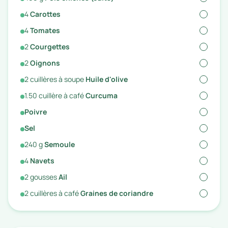
4
Carottes
4
Tomates
2
Courgettes
2
Oignons
2
cuillères à soupe
Huile d'olive
1.50
cuillère à café
Curcuma
Poivre
Sel
240
g
Semoule
4
Navets
2
gousses
Ail
2
cuillères à café
Graines de coriandre