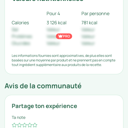
Pour 4
Par personne
Calories
3 126 kcal
781 kcal
Sel
Valeur
Valeur
Protéines
Valeur
Valeur
PRO
Glucides
Valeur
Valeur
Les informations fournies sont approximatives, de plus elles sont
basées sur une moyenne par produit et ne prennent pas en compte
tout ingrédient supplémentaire aux produits de la recette.
Avis de la communauté
Partage ton expérience
Ta note