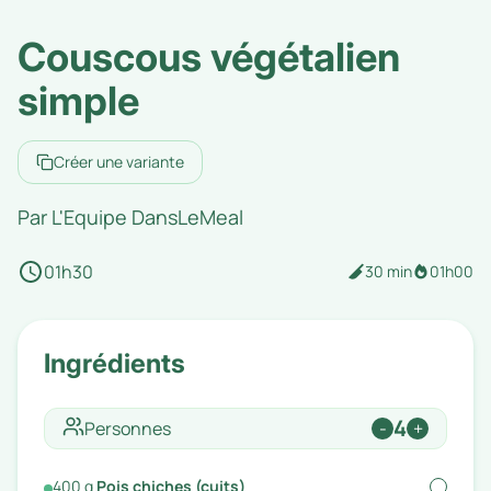
Couscous végétalien
simple
Créer une variante
Par
L'Equipe DansLeMeal
01h30
30 min
01h00
Ingrédients
4
Personnes
-
+
400
g
Pois chiches (cuits)