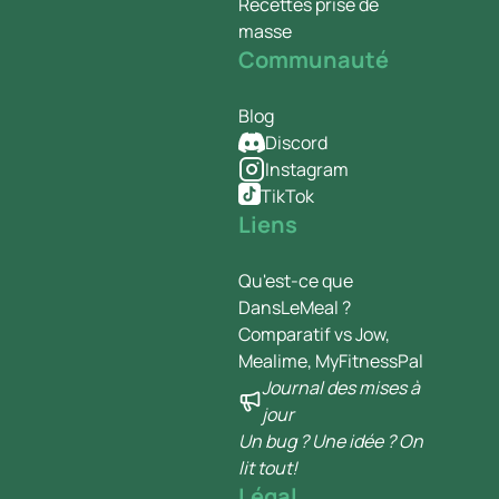
Recettes prise de
masse
Communauté
Blog
Discord
Instagram
TikTok
Liens
Qu'est-ce que
DansLeMeal ?
Comparatif vs Jow,
Mealime, MyFitnessPal
Journal des mises à
jour
Un bug ? Une idée ? On
lit tout!
Légal