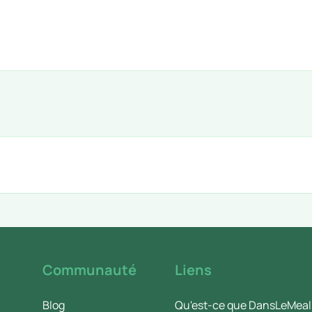
Communauté
Liens
Blog
Qu'est-ce que DansLeMeal