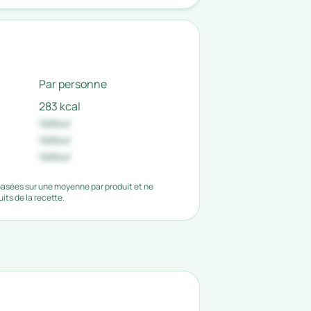
Par personne
283 kcal
Valeur
Valeur
Valeur
 basées sur une moyenne par produit et ne
ts de la recette.