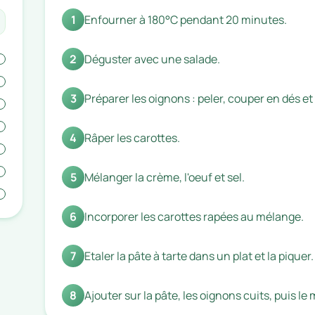
1
Enfourner à 180°C pendant 20 minutes.
2
Déguster avec une salade.
3
Préparer les oignons : peler, couper en dés et
4
Râper les carottes.
5
Mélanger la crème, l'oeuf et sel.
6
Incorporer les carottes rapées au mélange.
7
Etaler la pâte à tarte dans un plat et la piquer.
8
Ajouter sur la pâte, les oignons cuits, puis l