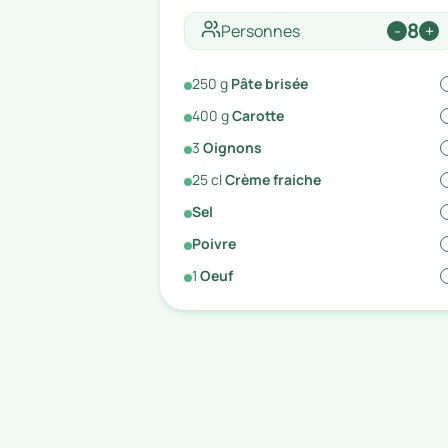
8
Personnes
-
+
250
g
Pâte brisée
400
g
Carotte
3
Oignons
25
cl
Crème fraiche
Sel
Poivre
1
Oeuf