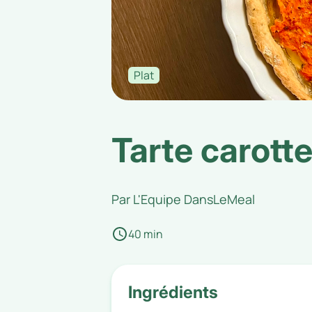
Plat
Tarte carott
Par
L'Equipe DansLeMeal
40 min
Ingrédients