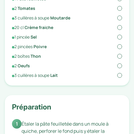
2
Tomates
3
cuillères à soupe
Moutarde
20
cl
Crème fraiche
1
pincée
Sel
2
pincées
Poivre
2
boîtes
Thon
2
Oeufs
3
cuillères à soupe
Lait
Préparation
1
Étaler la pâte feuilletée dans un moule à
quiche, perforer le fond puis y étaler la