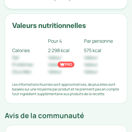
Valeurs nutritionnelles
Pour 4
Par personne
Calories
2 298 kcal
575 kcal
Sel
Valeur
Valeur
Protéines
Valeur
Valeur
PRO
Glucides
Valeur
Valeur
Les informations fournies sont approximatives, de plus elles sont
basées sur une moyenne par produit et ne prennent pas en compte
tout ingrédient supplémentaire aux produits de la recette.
Avis de la communauté