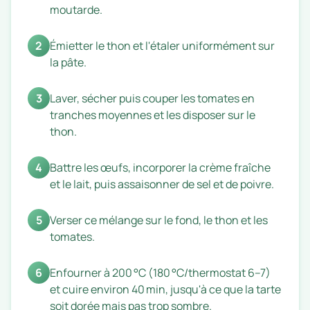
moutarde.
2
Émietter le thon et l'étaler uniformément sur
la pâte.
3
Laver, sécher puis couper les tomates en
tranches moyennes et les disposer sur le
thon.
4
Battre les œufs, incorporer la crème fraîche
et le lait, puis assaisonner de sel et de poivre.
5
Verser ce mélange sur le fond, le thon et les
tomates.
6
Enfourner à 200 °C (180 °C/thermostat 6–7)
et cuire environ 40 min, jusqu'à ce que la tarte
soit dorée mais pas trop sombre.