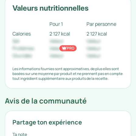
Valeurs nutritionnelles
Pour 1
Par personne
Calories
2 127 kcal
2 127 kcal
Sel
Valeur
Valeur
Protéines
Valeur
Valeur
PRO
Glucides
Valeur
Valeur
Les informations fournies sont approximatives, de plus elles sont
basées sur une moyenne par produit et ne prennent pas en compte
tout ingrédient supplémentaire aux produits de la recette.
Avis de la communauté
Partage ton expérience
Ta note