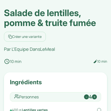
Salade de lentilles,
pomme & truite fumée
Créer une variante
Par
L'Equipe DansLeMeal
10 min
10 min
Ingrédients
4
Personnes
-
+
400
g
Lentilles vertes