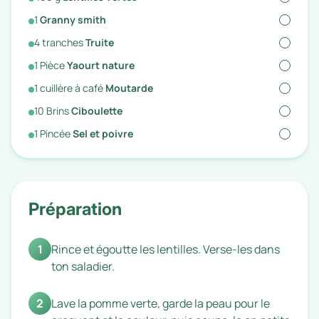
1
Granny smith
4
tranches
Truite
1
Pièce
Yaourt nature
1
cuillère à café
Moutarde
10
Brins
Ciboulette
1
Pincée
Sel et poivre
Préparation
1
Rince et égoutte les lentilles. Verse-les dans
ton saladier.
2
Lave la pomme verte, garde la peau pour le