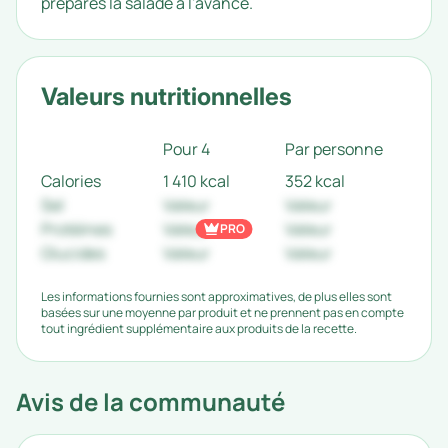
prépares la salade à l'avance.
Valeurs nutritionnelles
Pour 4
Par personne
Calories
1 410 kcal
352 kcal
Sel
Valeur
Valeur
Protéines
Valeur
Valeur
PRO
Glucides
Valeur
Valeur
Les informations fournies sont approximatives, de plus elles sont
basées sur une moyenne par produit et ne prennent pas en compte
tout ingrédient supplémentaire aux produits de la recette.
Avis de la communauté