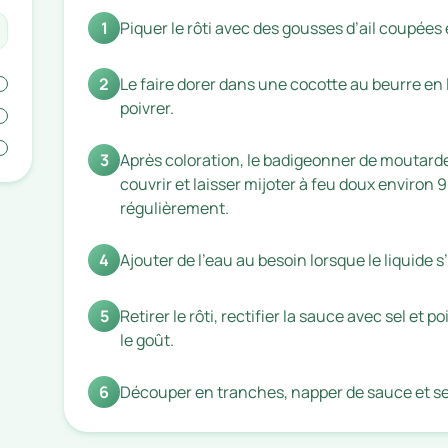
1
Piquer le rôti avec des gousses d’ail coupées e
2
Le faire dorer dans une cocotte au beurre en 
poivrer.
3
Après coloration, le badigeonner de moutarde 
couvrir et laisser mijoter à feu doux environ
régulièrement.
4
Ajouter de l’eau au besoin lorsque le liquide 
5
Retirer le rôti, rectifier la sauce avec sel et 
le goût.
6
Découper en tranches, napper de sauce et ser