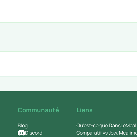
Communauté
Liens
Blog
Qu'est-ce que DansLeMeal
Discord
Comparatif vs Jow, Mealim