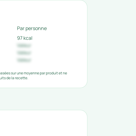
Par personne
97 kcal
Valeur
Valeur
Valeur
 basées sur une moyenne par produit et ne
ts de la recette.