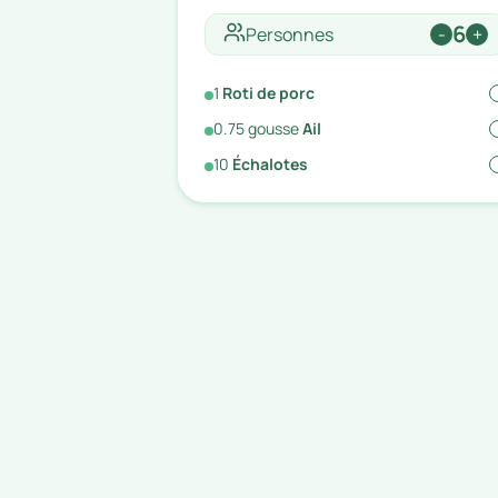
6
Personnes
-
+
1
Roti de porc
0.75
gousse
Ail
10
Échalotes