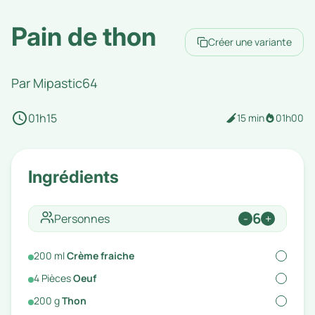
Pain de thon
Créer une variante
Par
Mipastic64
01h15
15 min
01h00
Ingrédients
6
Personnes
-
+
200
ml
Crème fraiche
4
Pièces
Oeuf
200
g
Thon