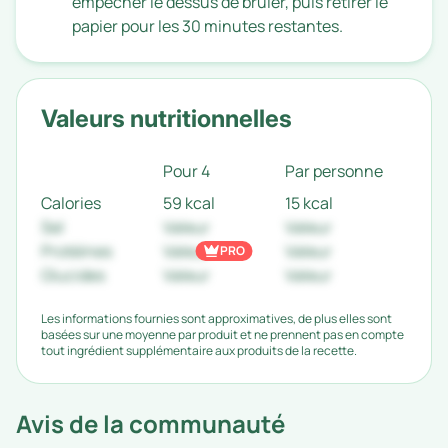
empêcher le dessus de brûler, puis retirer le
papier pour les 30 minutes restantes.
Valeurs nutritionnelles
Pour 4
Par personne
Calories
59 kcal
15 kcal
Sel
Valeur
Valeur
Protéines
Valeur
Valeur
PRO
Glucides
Valeur
Valeur
Les informations fournies sont approximatives, de plus elles sont
basées sur une moyenne par produit et ne prennent pas en compte
tout ingrédient supplémentaire aux produits de la recette.
Avis de la communauté