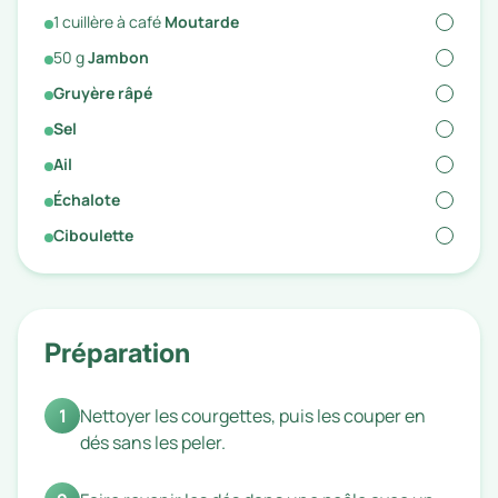
1
cuillère à café
Moutarde
50
g
Jambon
Gruyère râpé
Sel
Ail
Échalote
Ciboulette
Préparation
1
Nettoyer les courgettes, puis les couper en
dés sans les peler.