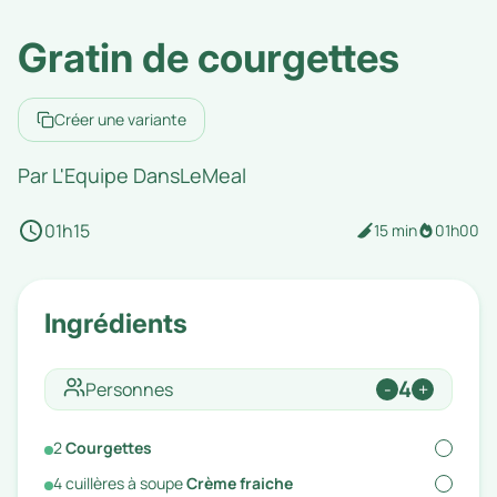
Gratin de courgettes
Créer une variante
Par
L'Equipe DansLeMeal
01h15
15 min
01h00
Ingrédients
4
Personnes
-
+
2
Courgettes
4
cuillères à soupe
Crème fraiche