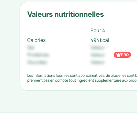
Valeurs nutritionnelles
Pour 4
Calories
494 kcal
Sel
Valeur
Protéines
Valeur
PRO
Glucides
Valeur
Les informations fournies sont approximatives, de plus elles sont
prennent pas en compte tout ingrédient supplémentaire aux produi