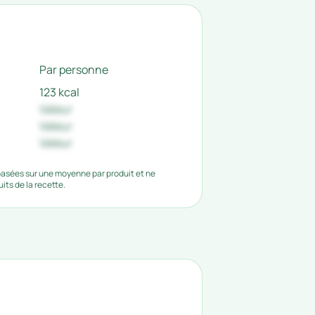
Par personne
123 kcal
Valeur
Valeur
Valeur
 basées sur une moyenne par produit et ne
ts de la recette.