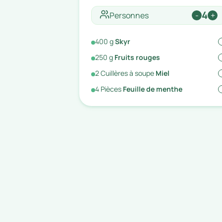
4
Personnes
-
+
400
g
Skyr
250
g
Fruits rouges
2
Cuillères à soupe
Miel
4
Pièces
Feuille de menthe