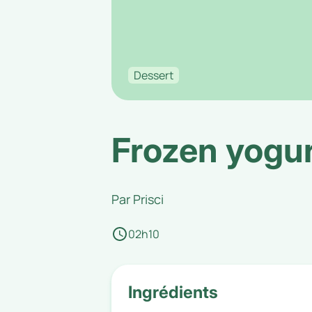
Dessert
Frozen yogur
Par
Prisci
02h10
Ingrédients