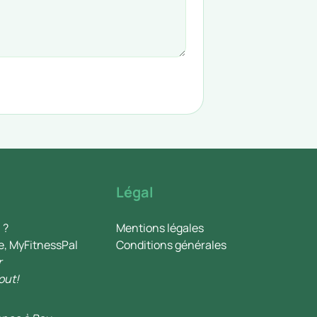
Légal
 ?
Mentions légales
e, MyFitnessPal
Conditions générales
r
out!