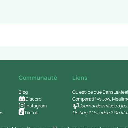
Communauté
Liens
Blog
Qu'est-ce que DansLeMeal
Discord
Comparatif vs Jow, Mealim
Instagram
Journal des mises à jou
es
TikTok
Un bug ? Une idée ? On lit t