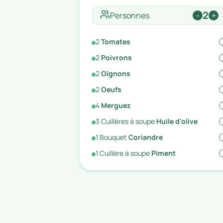
2
Personnes
-
+
2
Tomates
2
Poivrons
2
Oignons
2
Oeufs
4
Merguez
3
Cuillères à soupe
Huile d'olive
1
Bouquet
Coriandre
1
Cuillère à soupe
Piment