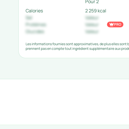
Pour 2
Calories
2 259 kcal
Sel
Valeur
Protéines
Valeur
PRO
Glucides
Valeur
Les informations fournies sont approximatives, de plus elles sont
prennent pas en compte tout ingrédient supplémentaire aux produi