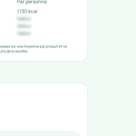
Par personne
1 130 kcal
Valeur
Valeur
Valeur
 basées sur une moyenne par produit et ne
ts de la recette.