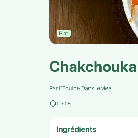
Plat
Chakchouka
Par
L'Equipe DansLeMeal
01h05
Ingrédients