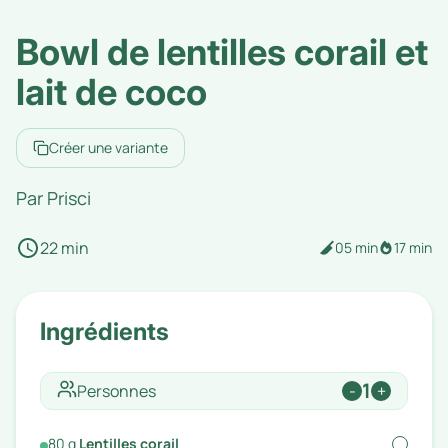
Bowl de lentilles corail et
lait de coco
Créer une variante
Par
Prisci
22 min
05 min
17 min
Ingrédients
1
Personnes
-
+
80
g
Lentilles corail